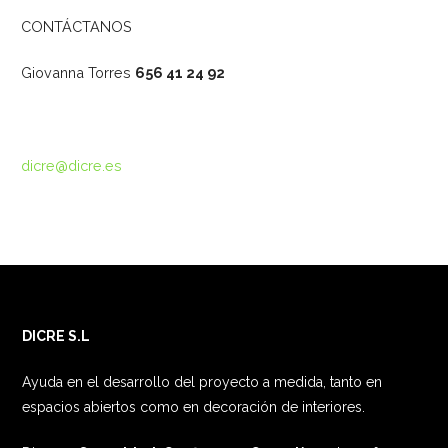
CONTÁCTANOS
Giovanna Torres
656 41 24 92
dicre@dicre.es
DICRE S.L
Ayuda en el desarrollo del proyecto a medida, tanto en
espacios abiertos como en decoración de interiores.